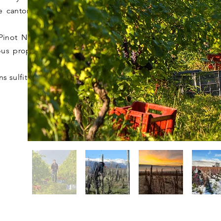
 le canton de Genève, à
Pinot Noir, le Gamaret,
vous proposer une large
 sulfites ajoutés.​